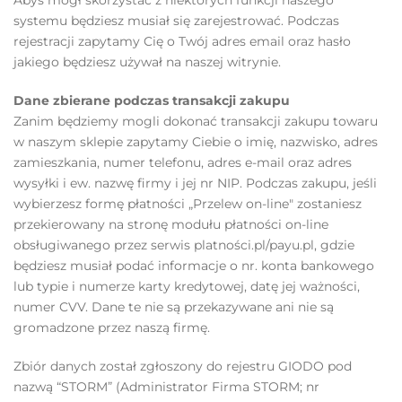
Abyś mógł skorzystać z niektórych funkcji naszego
systemu będziesz musiał się zarejestrować. Podczas
rejestracji zapytamy Cię o Twój adres email oraz hasło
jakiego będziesz używał na naszej witrynie.
Dane zbierane podczas transakcji zakupu
Zanim będziemy mogli dokonać transakcji zakupu towaru
w naszym sklepie zapytamy Ciebie o imię, nazwisko, adres
zamieszkania, numer telefonu, adres e-mail oraz adres
wysyłki i ew. nazwę firmy i jej nr NIP. Podczas zakupu, jeśli
wybierzesz formę płatności „Przelew on-line" zostaniesz
przekierowany na stronę modułu płatności on-line
obsługiwanego przez serwis platności.pl/payu.pl, gdzie
będziesz musiał podać informacje o nr. konta bankowego
lub typie i numerze karty kredytowej, datę jej ważności,
numer CVV. Dane te nie są przekazywane ani nie są
gromadzone przez naszą firmę.
Zbiór danych został zgłoszony do rejestru GIODO pod
nazwą “STORM” (Administrator Firma STORM; nr