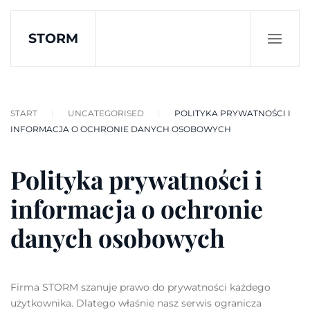
STORM
Skip to main content
START
UNCATEGORISED
POLITYKA PRYWATNOŚCI I
INFORMACJA O OCHRONIE DANYCH OSOBOWYCH
Polityka prywatności i
informacja o ochronie
danych osobowych
Firma STORM szanuje prawo do prywatności każdego
użytkownika. Dlatego właśnie nasz serwis ogranicza