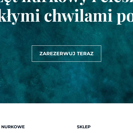
kłymi chwilami p
ZAREZERWUJ TERAZ
 NURKOWE
SKLEP