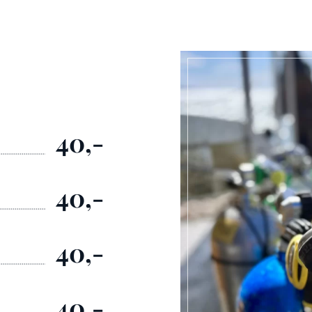
40,-
40,-
40,-
40,-