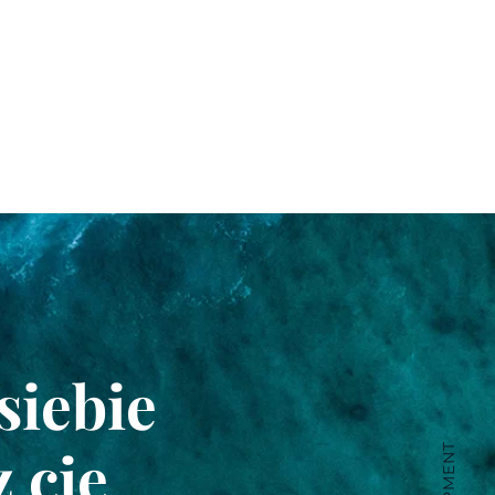
siebie
 cię