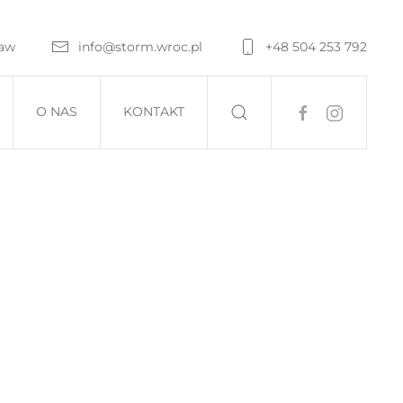
ław
info@storm.wroc.pl
+48 504 253 792
O NAS
KONTAKT