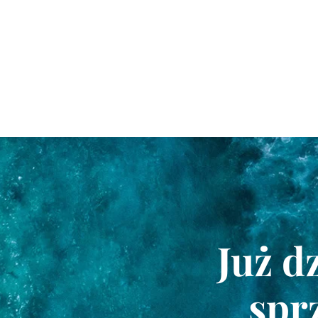
Już d
spr