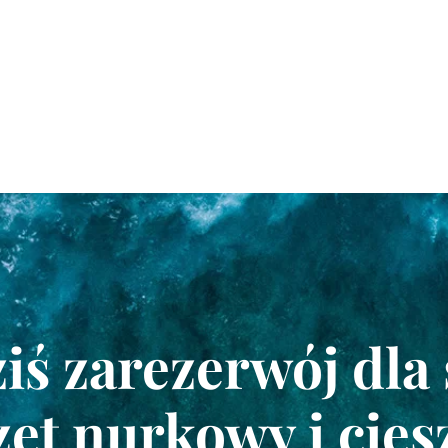
ziś zarezerwój dla 
zęt nurkowy i ciesz