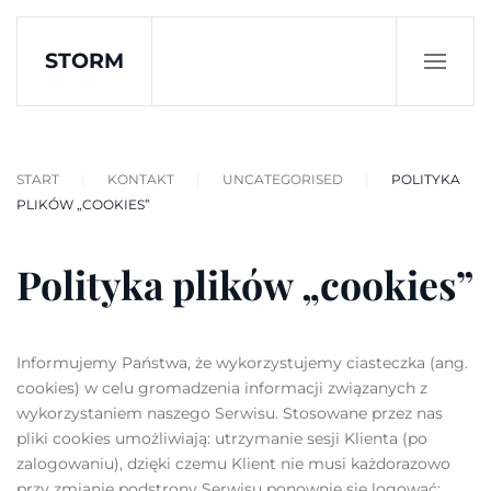
STORM
Skip to main content
START
KONTAKT
UNCATEGORISED
POLITYKA
PLIKÓW „COOKIES”
Polityka plików „cookies”
Informujemy Państwa, że wykorzystujemy ciasteczka (ang.
cookies) w celu gromadzenia informacji związanych z
wykorzystaniem naszego Serwisu. Stosowane przez nas
pliki cookies umożliwiają: utrzymanie sesji Klienta (po
zalogowaniu), dzięki czemu Klient nie musi każdorazowo
przy zmianie podstrony Serwisu ponownie się logować;